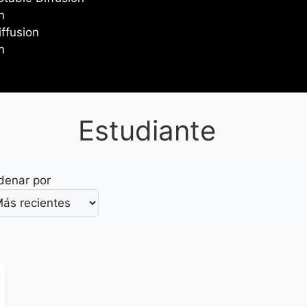
n
iffusion
n
Estudiante
denar por