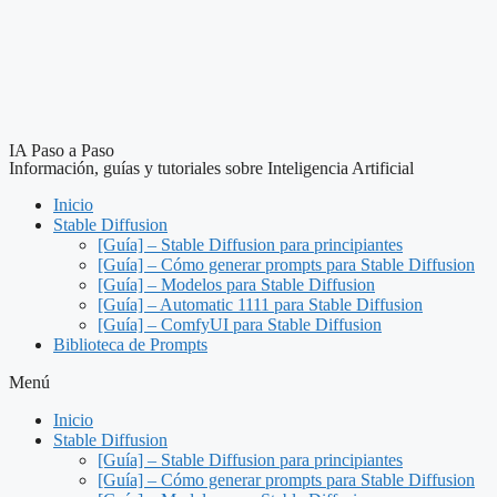
Saltar
al
contenido
IA Paso a Paso
Información, guías y tutoriales sobre Inteligencia Artificial
Inicio
Stable Diffusion
[Guía] – Stable Diffusion para principiantes
[Guía] – Cómo generar prompts para Stable Diffusion
[Guía] – Modelos para Stable Diffusion
[Guía] – Automatic 1111 para Stable Diffusion
[Guía] – ComfyUI para Stable Diffusion
Biblioteca de Prompts
Menú
Inicio
Stable Diffusion
[Guía] – Stable Diffusion para principiantes
[Guía] – Cómo generar prompts para Stable Diffusion