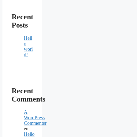
Recent
Posts
Hell
o
worl
d!
Recent
Comments
A
WordPress
Commenter
en
Hello